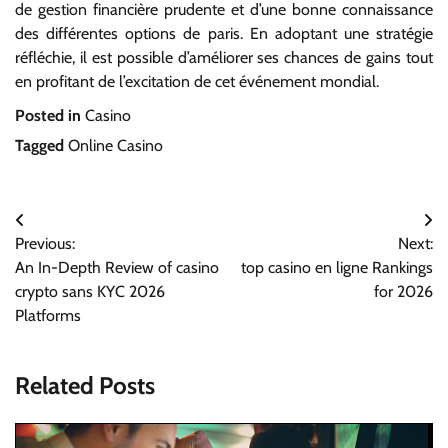
de gestion financière prudente et d’une bonne connaissance
des différentes options de paris. En adoptant une stratégie
réfléchie, il est possible d’améliorer ses chances de gains tout
en profitant de l’excitation de cet événement mondial.
Posted in
Casino
Tagged
Online Casino
Post
Previous:
Next:
navigation
An In-Depth Review of casino
top casino en ligne Rankings
crypto sans KYC 2026
for 2026
Platforms
Related Posts