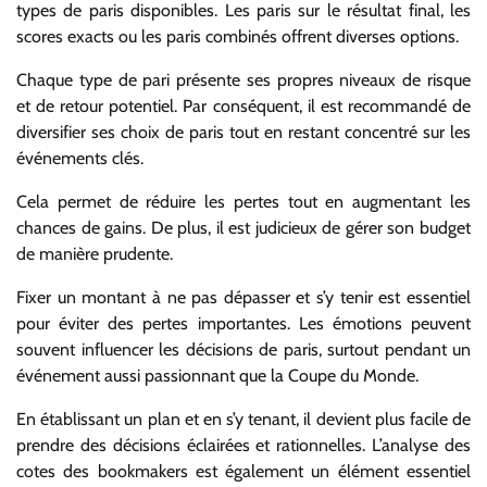
types de paris disponibles. Les paris sur le résultat final, les
scores exacts ou les paris combinés offrent diverses options.
Chaque type de pari présente ses propres niveaux de risque
et de retour potentiel. Par conséquent, il est recommandé de
diversifier ses choix de paris tout en restant concentré sur les
événements clés.
Cela permet de réduire les pertes tout en augmentant les
chances de gains. De plus, il est judicieux de gérer son budget
de manière prudente.
Fixer un montant à ne pas dépasser et s’y tenir est essentiel
pour éviter des pertes importantes. Les émotions peuvent
souvent influencer les décisions de paris, surtout pendant un
événement aussi passionnant que la Coupe du Monde.
En établissant un plan et en s’y tenant, il devient plus facile de
prendre des décisions éclairées et rationnelles. L’analyse des
cotes des bookmakers est également un élément essentiel