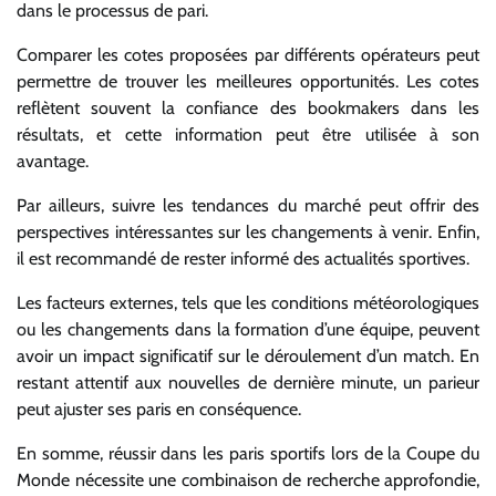
dans le processus de pari.
Comparer les cotes proposées par différents opérateurs peut
permettre de trouver les meilleures opportunités. Les cotes
reflètent souvent la confiance des bookmakers dans les
résultats, et cette information peut être utilisée à son
avantage.
Par ailleurs, suivre les tendances du marché peut offrir des
perspectives intéressantes sur les changements à venir. Enfin,
il est recommandé de rester informé des actualités sportives.
Les facteurs externes, tels que les conditions météorologiques
ou les changements dans la formation d’une équipe, peuvent
avoir un impact significatif sur le déroulement d’un match. En
restant attentif aux nouvelles de dernière minute, un parieur
peut ajuster ses paris en conséquence.
En somme, réussir dans les paris sportifs lors de la Coupe du
Monde nécessite une combinaison de recherche approfondie,