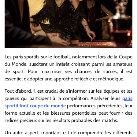
Les paris sportifs sur le football, notamment lors de la Coupe
du Monde, suscitent un intérêt croissant parmi les amateurs
de sport. Pour maximiser ses chances de succès, il est
essentiel d’adopter une approche réfléchie et méthodique.
Tout d’abord, il est crucial de s’informer sur les équipes et les
joueurs qui participent à la compétition. Analyser leurs
paris
sportif foot coupe du monde
performances précédentes, leur
forme actuelle et les blessures potentielles peut fournir des
indices précieux sur les résultats probables des matchs.
Un autre aspect important est de comprendre les différents