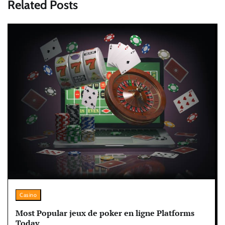
Related Posts
Casino
Most Popular jeux de poker en ligne Platforms
Today