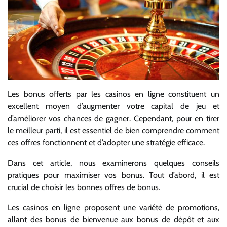
Les bonus offerts par les casinos en ligne constituent un
excellent moyen d’augmenter votre capital de jeu et
d’améliorer vos chances de gagner. Cependant, pour en tirer
le meilleur parti, il est essentiel de bien comprendre comment
ces offres fonctionnent et d’adopter une stratégie efficace.
Dans cet article, nous examinerons quelques conseils
pratiques pour maximiser vos bonus. Tout d’abord, il est
crucial de choisir les bonnes offres de bonus.
Les casinos en ligne proposent une variété de promotions,
allant des bonus de bienvenue aux bonus de dépôt et aux