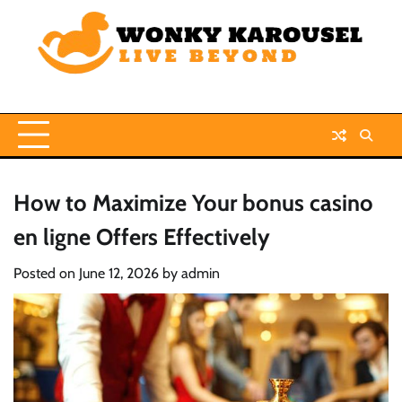
Skip
to
content
How to Maximize Your bonus casino
en ligne Offers Effectively
Posted on
June 12, 2026
by
admin