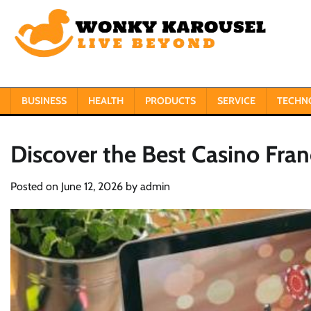
Skip
to
content
BUSINESS
HEALTH
PRODUCTS
SERVICE
TECHN
Discover the Best Casino Fran
Posted on
June 12, 2026
by
admin