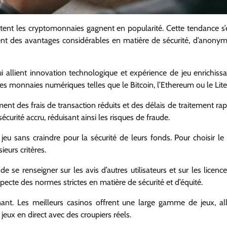
ptent les cryptomonnaies gagnent en popularité. Cette tendance s’
frent des avantages considérables en matière de sécurité, d’anonym
i allient innovation technologique et expérience de jeu enrichissa
des monnaies numériques telles que le Bitcoin, l’Ethereum ou le Lite
t des frais de transaction réduits et des délais de traitement rap
curité accru, réduisant ainsi les risques de fraude.
jeu sans craindre pour la sécurité de leurs fonds. Pour choisir le 
ieurs critères.
de se renseigner sur les avis d’autres utilisateurs et sur les licenc
specte des normes strictes en matière de sécurité et d’équité.
nant. Les meilleurs casinos offrent une large gamme de jeux, al
jeux en direct avec des croupiers réels.