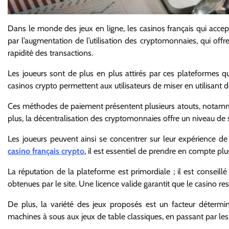
Dans le monde des jeux en ligne, les casinos français qui acce
par l’augmentation de l’utilisation des cryptomonnaies, qui of
rapidité des transactions.
Les joueurs sont de plus en plus attirés par ces plateformes qu
casinos crypto permettent aux utilisateurs de miser en utilisant 
Ces méthodes de paiement présentent plusieurs atouts, notammen
plus, la décentralisation des cryptomonnaies offre un niveau de sé
Les joueurs peuvent ainsi se concentrer sur leur expérience de 
casino français crypto
, il est essentiel de prendre en compte plus
La réputation de la plateforme est primordiale ; il est conseillé 
obtenues par le site. Une licence valide garantit que le casino re
De plus, la variété des jeux proposés est un facteur détermi
machines à sous aux jeux de table classiques, en passant par les 