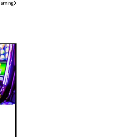
 Gaming