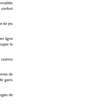
nnalités
 confort
e de jeu
en ligne
ouper le
 casinos
ammes de
 de gains
logies de