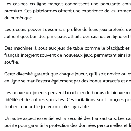
Les casinos en ligne français connaissent une popularité crois
premium. Ces plateformes offrent une expérience de jeu immersiv
du numérique.
Les joueurs peuvent désormais profiter de leurs jeux préférés 
authentique. L’un des principaux attraits des casinos en ligne est
Des machines à sous aux jeux de table comme le blackjack et la 
français intègrent souvent de nouveaux jeux, permettant ainsi a
souffle.
Cette diversité garantit que chaque joueur, qu’il soit novice o
en ligne se manifestent également par des bonus attractifs et de
Les nouveaux joueurs peuvent bénéficier de bonus de bienvenue 
fidélité et des offres spéciales. Ces incitations sont conçues po
tout en rendant le jeu encore plus agréable.
Un autre aspect essentiel est la sécurité des transactions. Les 
pointe pour garantir la protection des données personnelles et fin