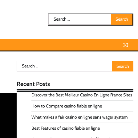
Search
for:
Search
for:
Recent Posts
Discover the Best Meilleur Casino En Ligne France Sites
How to Compare casino fiable en ligne
What makes a fair casino en ligne sans wager system
Best Features of casino fiable en ligne