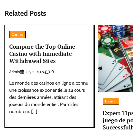
navigation
Related Posts
Casino
Compare the Top Online
Casino with Immediate
Withdrawal Sites
Admin
0
July 11, 2026
Le monde des casinos en ligne a connu
une croissance exponentielle au cours
des dernières années, attirant des
Casino
joueurs du monde entier. Parmi les
nombreux […]
Expert Tips
juego de po
Successfull