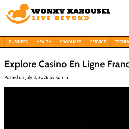
Skip
to
content
BUSINESS
HEALTH
PRODUCTS
SERVICE
TECHN
Explore Casino En Ligne Fran
Posted on
July 3, 2026
by
admin