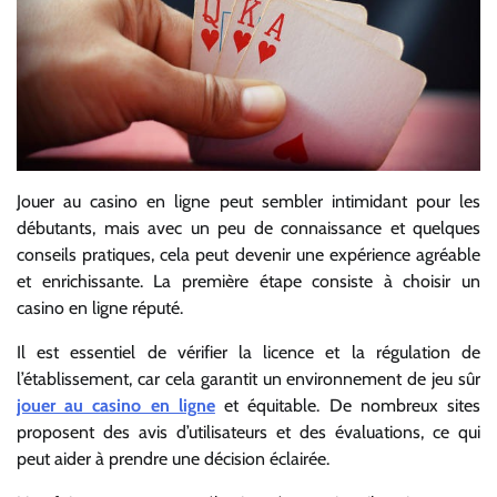
Jouer au casino en ligne peut sembler intimidant pour les
débutants, mais avec un peu de connaissance et quelques
conseils pratiques, cela peut devenir une expérience agréable
et enrichissante. La première étape consiste à choisir un
casino en ligne réputé.
Il est essentiel de vérifier la licence et la régulation de
l’établissement, car cela garantit un environnement de jeu sûr
jouer au casino en ligne
et équitable. De nombreux sites
proposent des avis d’utilisateurs et des évaluations, ce qui
peut aider à prendre une décision éclairée.