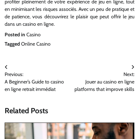
profiter pleinement de votre expérience de jeu en ligne, tout
en minimisant les risques associés. Avec un peu de pratique et
de patience, vous découvrirez le plaisir que peut offrir le jeu
dans un casino en ligne.
Posted in
Casino
Tagged
Online Casino
Post
Previous:
Next:
navigation
A Beginner’s Guide to casino
Jouer au casino en ligne
en ligne retrait immédiat
platforms that improve skills
Related Posts