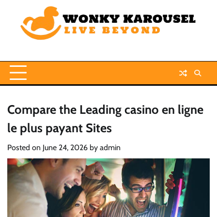
Skip
to
content
Compare the Leading casino en ligne
le plus payant Sites
Posted on
June 24, 2026
by
admin