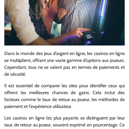
Dans le monde des jeux d’argent en ligne, les casinos en ligne
se multiplient, offrant une vaste gamme d’options aux joueurs.
Cependant, tous ne se valent pas en termes de paiements et
de sécurité.
Il est essentiel de comparer les sites pour identifier ceux qui
offrent les meilleures chances de gains. Cela inclut des
facteurs comme le taux de retour au joueur, les méthodes de
paiement et l’expérience utilisateur.
Les casinos en ligne les plus payants se distinguent par leur
taux de retour au joueur, souvent exprimé en pourcentage. Ce