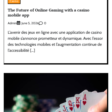
Casino
The Future of Online Gaming with a casino
mobile app
Admin
0
June 5, 2026
L’avenir des jeux en ligne avec une application de casino
mobile s’annonce prometteur et dynamique. Avec l’essor
des technologies mobiles et l’augmentation continue de
l’accessibilité […]