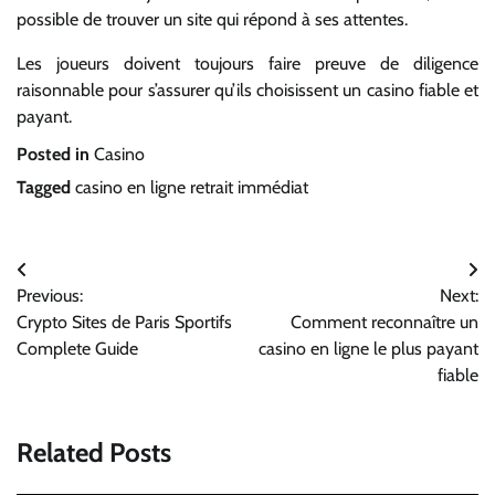
possible de trouver un site qui répond à ses attentes.
Les joueurs doivent toujours faire preuve de diligence
raisonnable pour s’assurer qu’ils choisissent un casino fiable et
payant.
Posted in
Casino
Tagged
casino en ligne retrait immédiat
Post
Previous:
Next:
navigation
Crypto Sites de Paris Sportifs
Comment reconnaître un
Complete Guide
casino en ligne le plus payant
fiable
Related Posts