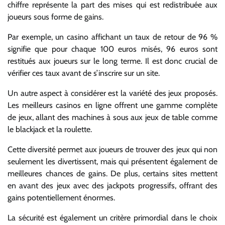
chiffre représente la part des mises qui est redistribuée aux
joueurs sous forme de gains.
Par exemple, un casino affichant un taux de retour de 96 %
signifie que pour chaque 100 euros misés, 96 euros sont
restitués aux joueurs sur le long terme. Il est donc crucial de
vérifier ces taux avant de s’inscrire sur un site.
Un autre aspect à considérer est la variété des jeux proposés.
Les meilleurs casinos en ligne offrent une gamme complète
de jeux, allant des machines à sous aux jeux de table comme
le blackjack et la roulette.
Cette diversité permet aux joueurs de trouver des jeux qui non
seulement les divertissent, mais qui présentent également de
meilleures chances de gains. De plus, certains sites mettent
en avant des jeux avec des jackpots progressifs, offrant des
gains potentiellement énormes.
La sécurité est également un critère primordial dans le choix