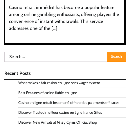
Casino retrait immédiat has become a popular feature
among online gambling enthusiasts, offering players the
convenience of instant withdrawals. This service
addresses one of the […]
Search
for:
Recent Posts
What makes a fair casino en ligne sans wager system
Best Features of casino fiable en ligne
Casino en ligne retrait instantané offrant des paiements efficaces
Discover Trusted meilleur casino en ligne france Sites
Discover New Arrivals at Miley Cyrus Official Shop