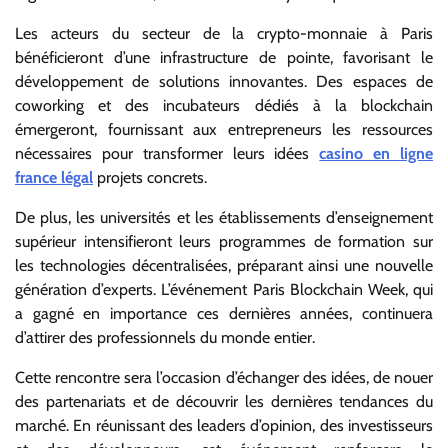
Les acteurs du secteur de la crypto-monnaie à Paris
bénéficieront d’une infrastructure de pointe, favorisant le
développement de solutions innovantes. Des espaces de
coworking et des incubateurs dédiés à la blockchain
émergeront, fournissant aux entrepreneurs les ressources
nécessaires pour transformer leurs idées
casino en ligne
france légal
projets concrets.
De plus, les universités et les établissements d’enseignement
supérieur intensifieront leurs programmes de formation sur
les technologies décentralisées, préparant ainsi une nouvelle
génération d’experts. L’événement Paris Blockchain Week, qui
a gagné en importance ces dernières années, continuera
d’attirer des professionnels du monde entier.
Cette rencontre sera l’occasion d’échanger des idées, de nouer
des partenariats et de découvrir les dernières tendances du
marché. En réunissant des leaders d’opinion, des investisseurs