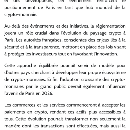
et des développeurs, cet événement renforcera le
positionnement de Paris en tant que hub mondial de la
crypto-monnaie.
Au-delà des événements et des initiatives, la réglementation
jouera un rôle crucial dans l’évolution du paysage crypto à
Paris. Les autorités françaises, conscientes des enjeux liés à la
sécurité et à la transparence, mettront en place des lois visant
à protéger les investisseurs tout en favorisant l’innovation.
Cette approche équilibrée pourrait servir de modèle pour
d’autres pays cherchant à développer leur propre écosystème
de crypto-monnaies. Enfin, l’adoption croissante des crypto-
monnaies par le grand public devrait également influencer
l’avenir de Paris en 2026.
Les commerces et les services commenceront à accepter les
paiements en crypto, rendant ces actifs plus accessibles à
tous. Cette évolution pourrait transformer non seulement la
manière dont les transactions sont effectuées, mais aussi la