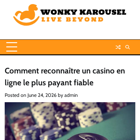
Skip
to
content
Comment reconnaître un casino en
ligne le plus payant fiable
Posted on
June 24, 2026
by
admin