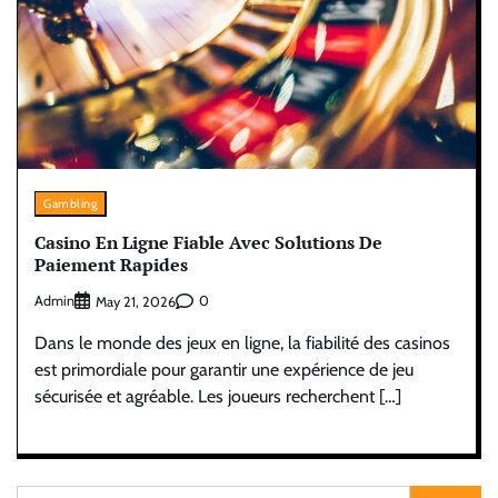
Gambling
Casino En Ligne Fiable Avec Solutions De
Paiement Rapides
Admin
0
May 21, 2026
Dans le monde des jeux en ligne, la fiabilité des casinos
est primordiale pour garantir une expérience de jeu
sécurisée et agréable. Les joueurs recherchent […]
Search