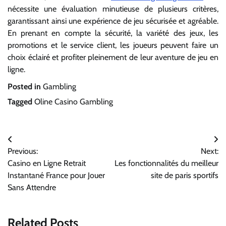
nécessite une évaluation minutieuse de plusieurs critères,
garantissant ainsi une expérience de jeu sécurisée et agréable.
En prenant en compte la sécurité, la variété des jeux, les
promotions et le service client, les joueurs peuvent faire un
choix éclairé et profiter pleinement de leur aventure de jeu en
ligne.
Posted in
Gambling
Tagged
Oline Casino Gambling
Post
Previous:
Next:
navigation
Casino en Ligne Retrait
Les fonctionnalités du meilleur
Instantané France pour Jouer
site de paris sportifs
Sans Attendre
Related Posts