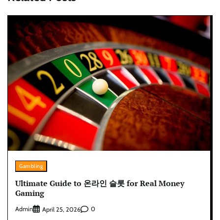
Gambling
Ultimate Guide to 온라인 슬롯 for Real Money
Gaming
Admin
0
April 25, 2026