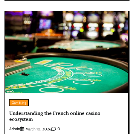
Gambling
Understanding the French online casino
ecosystem
Admin
0
March 10, 2026