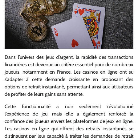
Dans l’univers des jeux d’argent, la rapidité des transactions
financières est devenue un critère essentiel pour de nombreux
joueurs, notamment en France. Les casinos en ligne ont su
s’adapter à cette demande croissante en proposant des
options de retrait instantané, permettant ainsi aux utilisateurs
de profiter de leurs gains sans attente.
Cette fonctionnalité a non seulement révolutionné
l’expérience de jeu, mais elle a également renforcé la
confiance des joueurs envers les plateformes de jeux en ligne.
Les casinos en ligne qui offrent des retraits instantanés se
distinguent par leur capacité à traiter les demandes de retrait