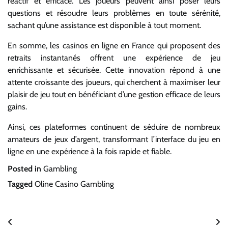
réactif et efficace. Les joueurs peuvent ainsi poser leurs
questions et résoudre leurs problèmes en toute sérénité,
sachant qu’une assistance est disponible à tout moment.
En somme, les casinos en ligne en France qui proposent des
retraits instantanés offrent une expérience de jeu
enrichissante et sécurisée. Cette innovation répond à une
attente croissante des joueurs, qui cherchent à maximiser leur
plaisir de jeu tout en bénéficiant d’une gestion efficace de leurs
gains.
Ainsi, ces plateformes continuent de séduire de nombreux
amateurs de jeux d’argent, transformant l’interface du jeu en
ligne en une expérience à la fois rapide et fiable.
Posted in
Gambling
Tagged
Oline Casino Gambling
Post