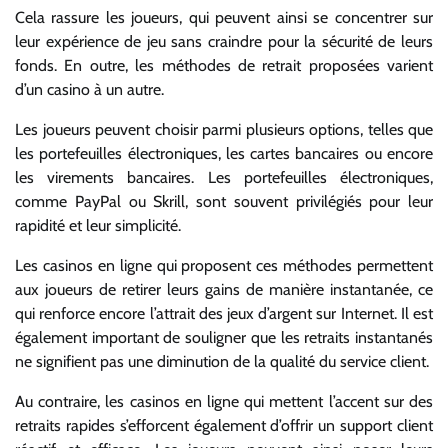
Cela rassure les joueurs, qui peuvent ainsi se concentrer sur
leur expérience de jeu sans craindre pour la sécurité de leurs
fonds. En outre, les méthodes de retrait proposées varient
d’un casino à un autre.
Les joueurs peuvent choisir parmi plusieurs options, telles que
les portefeuilles électroniques, les cartes bancaires ou encore
les virements bancaires. Les portefeuilles électroniques,
comme PayPal ou Skrill, sont souvent privilégiés pour leur
rapidité et leur simplicité.
Les casinos en ligne qui proposent ces méthodes permettent
aux joueurs de retirer leurs gains de manière instantanée, ce
qui renforce encore l’attrait des jeux d’argent sur Internet. Il est
également important de souligner que les retraits instantanés
ne signifient pas une diminution de la qualité du service client.
Au contraire, les casinos en ligne qui mettent l’accent sur des
retraits rapides s’efforcent également d’offrir un support client