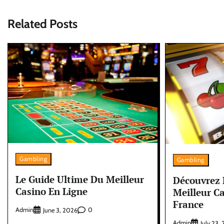
Related Posts
Gambling
Gambling
Le Guide Ultime Du Meilleur
Découvrez 
Casino En Ligne
Meilleur C
France
Admin
0
June 3, 2026
Admin
July 23,