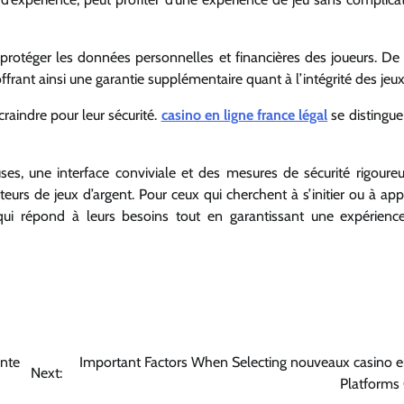
 protéger les données personnelles et financières des joueurs. De 
rant ainsi une garantie supplémentaire quant à l’intégrité des jeux
craindre pour leur sécurité.
casino en ligne france légal
se distingue
, une interface conviviale et des mesures de sécurité rigoureu
urs de jeux d’argent. Pour ceux qui cherchent à s’initier ou à app
o qui répond à leurs besoins tout en garantissant une expérienc
ante
Important Factors When Selecting nouveaux casino e
Next:
Platforms