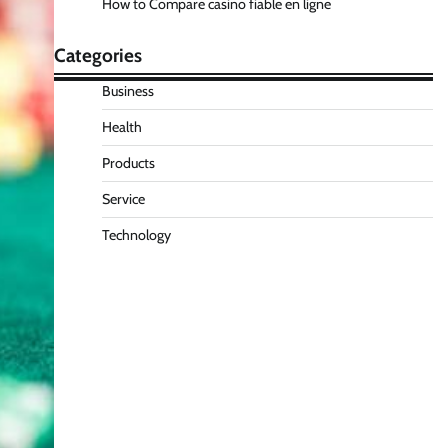
How to Compare casino fiable en ligne
Categories
Business
Health
Products
Service
Technology