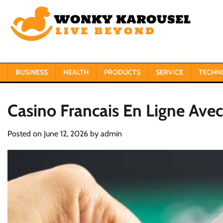
Skip
to
content
BUSINESS
HEALTH
PRODUCTS
SERVICE
TECHN
Casino Francais En Ligne Avec
Posted on
June 12, 2026
by
admin