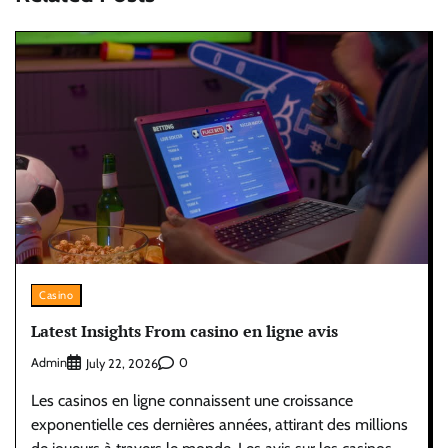
Casino
Latest Insights From casino en ligne avis
Admin
0
July 22, 2026
Les casinos en ligne connaissent une croissance
exponentielle ces dernières années, attirant des millions