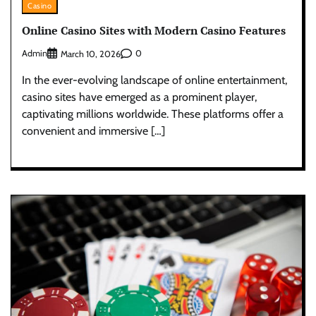
Casino
Online Casino Sites with Modern Casino Features
Admin
0
March 10, 2026
In the ever-evolving landscape of online entertainment,
casino sites have emerged as a prominent player,
captivating millions worldwide. These platforms offer a
convenient and immersive […]