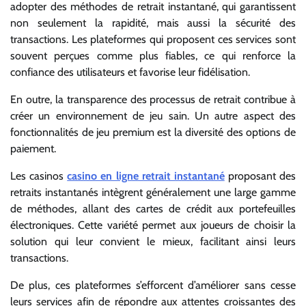
adopter des méthodes de retrait instantané, qui garantissent
non seulement la rapidité, mais aussi la sécurité des
transactions. Les plateformes qui proposent ces services sont
souvent perçues comme plus fiables, ce qui renforce la
confiance des utilisateurs et favorise leur fidélisation.
En outre, la transparence des processus de retrait contribue à
créer un environnement de jeu sain. Un autre aspect des
fonctionnalités de jeu premium est la diversité des options de
paiement.
Les casinos
casino en ligne retrait instantané
proposant des
retraits instantanés intègrent généralement une large gamme
de méthodes, allant des cartes de crédit aux portefeuilles
électroniques. Cette variété permet aux joueurs de choisir la
solution qui leur convient le mieux, facilitant ainsi leurs
transactions.
De plus, ces plateformes s’efforcent d’améliorer sans cesse
leurs services afin de répondre aux attentes croissantes des