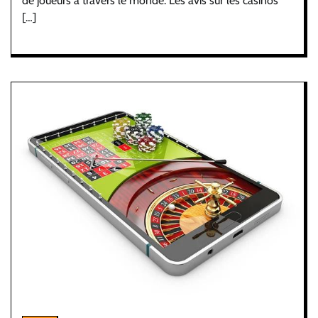
de joueurs à travers le monde. Les avis sur les casinos
[…]