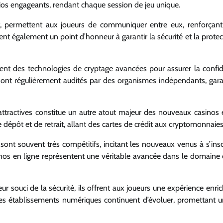
ios engageants, rendant chaque session de jeu unique.
t, permettent aux joueurs de communiquer entre eux, renforçant 
 également un point d’honneur à garantir la sécurité et la protec
t des technologies de cryptage avancées pour assurer la confide
x sont régulièrement audités par des organismes indépendants, gara
attractives constitue un autre atout majeur des nouveaux casinos e
épôt et de retrait, allant des cartes de crédit aux cryptomonnaies
ont souvent très compétitifs, incitant les nouveaux venus à s’inscr
sinos en ligne représentent une véritable avancée dans le domaine 
r souci de la sécurité, ils offrent aux joueurs une expérience enri
. Ces établissements numériques continuent d’évoluer, promettant u