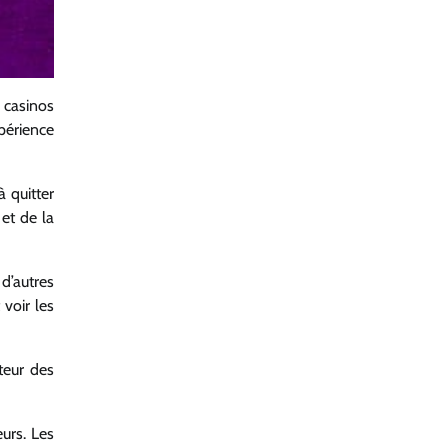
 casinos
périence
 quitter
 et de la
d’autres
 voir les
teur des
eurs. Les