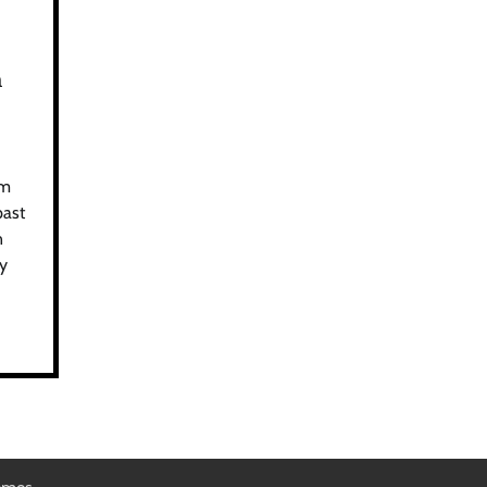
h
em
past
n
ry