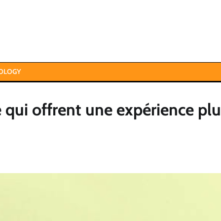
OLOGY
 qui offrent une expérience plu