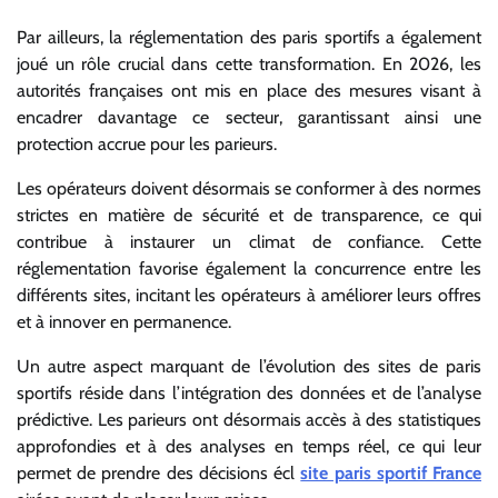
Par ailleurs, la réglementation des paris sportifs a également
joué un rôle crucial dans cette transformation. En 2026, les
autorités françaises ont mis en place des mesures visant à
encadrer davantage ce secteur, garantissant ainsi une
protection accrue pour les parieurs.
Les opérateurs doivent désormais se conformer à des normes
strictes en matière de sécurité et de transparence, ce qui
contribue à instaurer un climat de confiance. Cette
réglementation favorise également la concurrence entre les
différents sites, incitant les opérateurs à améliorer leurs offres
et à innover en permanence.
Un autre aspect marquant de l’évolution des sites de paris
sportifs réside dans l’intégration des données et de l’analyse
prédictive. Les parieurs ont désormais accès à des statistiques
approfondies et à des analyses en temps réel, ce qui leur
permet de prendre des décisions écl
site paris sportif France