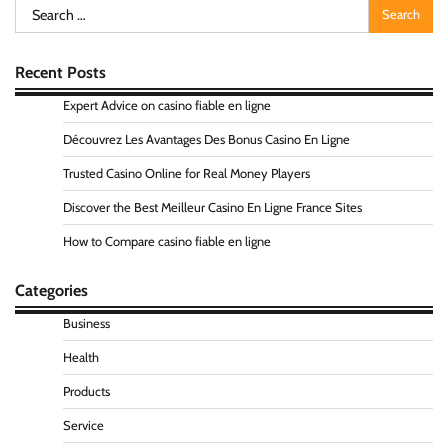
Search
for:
Recent Posts
Expert Advice on casino fiable en ligne
Découvrez Les Avantages Des Bonus Casino En Ligne
Trusted Casino Online for Real Money Players
Discover the Best Meilleur Casino En Ligne France Sites
How to Compare casino fiable en ligne
Categories
Business
Health
Products
Service