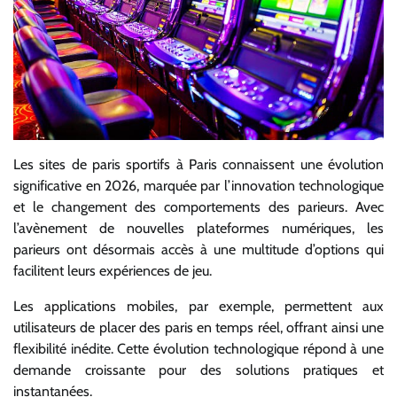
Les sites de paris sportifs à Paris connaissent une évolution
significative en 2026, marquée par l’innovation technologique
et le changement des comportements des parieurs. Avec
l’avènement de nouvelles plateformes numériques, les
parieurs ont désormais accès à une multitude d’options qui
facilitent leurs expériences de jeu.
Les applications mobiles, par exemple, permettent aux
utilisateurs de placer des paris en temps réel, offrant ainsi une
flexibilité inédite. Cette évolution technologique répond à une
demande croissante pour des solutions pratiques et
instantanées.