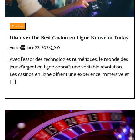
Casino
Discover the Best Casino en Ligne Nouveau Today
Admin
0
June 22, 2026
Avec l’essor des technologies numériques, le monde des
jeux d’argent en ligne connaît une véritable révolution.
Les casinos en ligne offrent une expérience immersive et
[…]