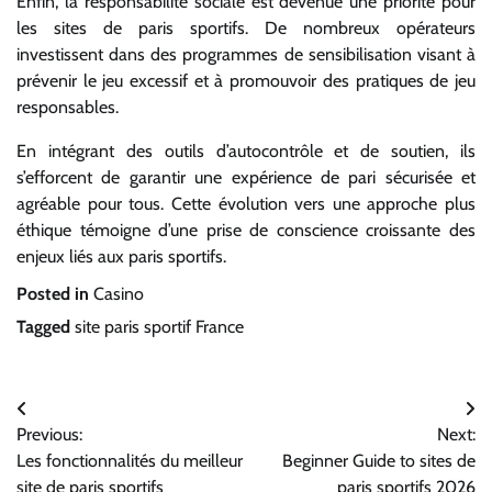
Enfin, la responsabilité sociale est devenue une priorité pour
les sites de paris sportifs. De nombreux opérateurs
investissent dans des programmes de sensibilisation visant à
prévenir le jeu excessif et à promouvoir des pratiques de jeu
responsables.
En intégrant des outils d’autocontrôle et de soutien, ils
s’efforcent de garantir une expérience de pari sécurisée et
agréable pour tous. Cette évolution vers une approche plus
éthique témoigne d’une prise de conscience croissante des
enjeux liés aux paris sportifs.
Posted in
Casino
Tagged
site paris sportif France
Post
Previous:
Next:
navigation
Les fonctionnalités du meilleur
Beginner Guide to sites de
site de paris sportifs
paris sportifs 2026