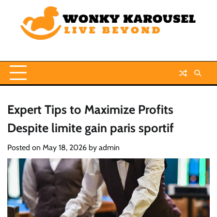
Skip
to
content
Expert Tips to Maximize Profits
Despite limite gain paris sportif
Posted on
May 18, 2026
by
admin