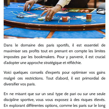
Dans le domaine des paris sportifs, il est essentiel de
maximiser ses profits tout en prenant en compte les limites
imposées par les bookmakers. Pour y parvenir, il est crucial
d’adopter une approche stratégique et réfléchie.
Voici quelques conseils d’experts pour optimiser vos gains
malgré ces restrictions. Tout d’abord, il est primordial de
diversifier vos paris.
En ne misant que sur un seul type de pari ou sur une seule
discipline sportive, vous vous exposez à des risques élevés.
En explorant différentes options, comme les paris sur le long