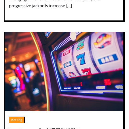
progressive jackpots increase […]
Betting