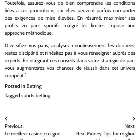
Toutefois, assurez-vous de bien comprendre les conditions
liées à ces promotions, car elles peuvent parfois comporter
des exigences de mise élevées. En résumé, maximiser ses
profits en paris sportifs malgré les limites impose une
approche méthodique.
Diversifiez vos paris, analysez minutieusement les données,
restez discipliné et n’hésitez pas à vous renseigner auprès des
experts. En intégrant ces conseils dans votre stratégie de pari,
vous augmenterez vos chances de réussir dans cet univers
compétitif.
Posted in
Betting
Tagged
sports betting
Post
Previous:
Next:
navigation
Le meilleur casino en ligne
Real Money Tips for migliori