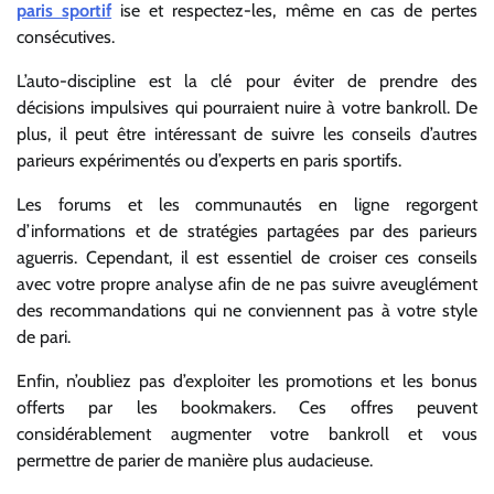
paris sportif
ise et respectez-les, même en cas de pertes
consécutives.
L’auto-discipline est la clé pour éviter de prendre des
décisions impulsives qui pourraient nuire à votre bankroll. De
plus, il peut être intéressant de suivre les conseils d’autres
parieurs expérimentés ou d’experts en paris sportifs.
Les forums et les communautés en ligne regorgent
d’informations et de stratégies partagées par des parieurs
aguerris. Cependant, il est essentiel de croiser ces conseils
avec votre propre analyse afin de ne pas suivre aveuglément
des recommandations qui ne conviennent pas à votre style
de pari.
Enfin, n’oubliez pas d’exploiter les promotions et les bonus
offerts par les bookmakers. Ces offres peuvent
considérablement augmenter votre bankroll et vous
permettre de parier de manière plus audacieuse.