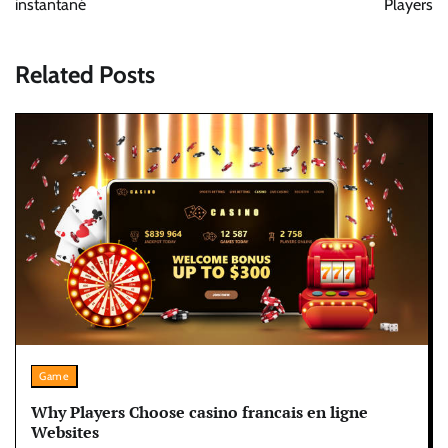
instantané
Players
Related Posts
Game
Why Players Choose casino francais en ligne
Websites