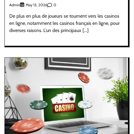
Admin
0
May 13, 2026
De plus en plus de joueurs se tournent vers les casinos
en ligne, notamment les casinos français en ligne, pour
diverses raisons. L’un des principaux […]