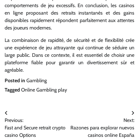
comportements de jeu excessifs. En conclusion, les casinos
en ligne proposant des retraits instantanés et des gains
disponibles rapidement répondent parfaitement aux attentes
des joueurs modernes.
La combinaison de rapidité, de sécurité et de flexibilité crée
une expérience de jeu attrayante qui continue de séduire un
large public. Dans ce contexte, il est essentiel de choisir une
plateforme fiable pour garantir un divertissement sûr et
agréable.
Posted in
Gambling
Tagged
Online Gambling play
Post
Previous:
Next:
navigation
Fast and Secure retrait crypto
Razones para explorar nuevos
casino Options
casinos online España