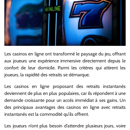
Les casinos en ligne ont transformé le paysage du jeu, offrant
aux joueurs une expérience immersive directement depuis le
confort de leur domicile. Parmi les critères qui attirent les
joueurs, la rapidité des retraits se démarque.
Les casinos en ligne proposant des retraits instantanés
deviennent de plus en plus populaires, car ils répondent à une
demande croissante pour un accès immédiat à ses gains. Un
des principaux avantages des casinos en ligne avec retraits
instantanés est la commodité qu’ils offrent.
Les joueurs n’ont plus besoin d’attendre plusieurs jours, voire