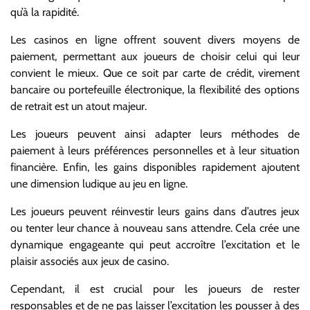
qu’à la rapidité.
Les casinos en ligne offrent souvent divers moyens de
paiement, permettant aux joueurs de choisir celui qui leur
convient le mieux. Que ce soit par carte de crédit, virement
bancaire ou portefeuille électronique, la flexibilité des options
de retrait est un atout majeur.
Les joueurs peuvent ainsi adapter leurs méthodes de
paiement à leurs préférences personnelles et à leur situation
financière. Enfin, les gains disponibles rapidement ajoutent
une dimension ludique au jeu en ligne.
Les joueurs peuvent réinvestir leurs gains dans d’autres jeux
ou tenter leur chance à nouveau sans attendre. Cela crée une
dynamique engageante qui peut accroître l’excitation et le
plaisir associés aux jeux de casino.
Cependant, il est crucial pour les joueurs de rester
responsables et de ne pas laisser l’excitation les pousser à des