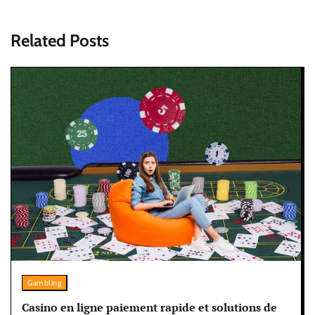
Related Posts
Gambling
Casino en ligne paiement rapide et solutions de