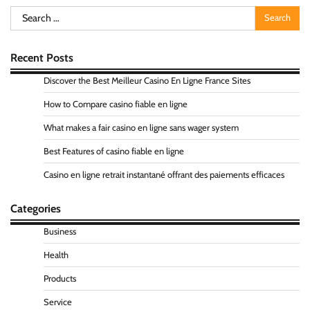
Search
for:
Recent Posts
Discover the Best Meilleur Casino En Ligne France Sites
How to Compare casino fiable en ligne
What makes a fair casino en ligne sans wager system
Best Features of casino fiable en ligne
Casino en ligne retrait instantané offrant des paiements efficaces
Categories
Business
Health
Products
Service