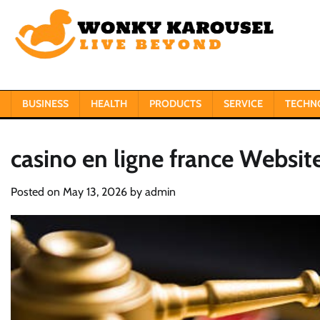
Skip
to
content
BUSINESS
HEALTH
PRODUCTS
SERVICE
TECHN
casino en ligne france Websit
Posted on
May 13, 2026
by
admin