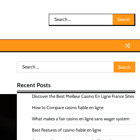
Search
for:
Search
for:
Recent Posts
Discover the Best Meilleur Casino En Ligne France Sites
How to Compare casino fiable en ligne
What makes a fair casino en ligne sans wager system
Best Features of casino fiable en ligne