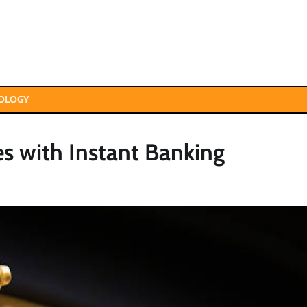
OLOGY
es with Instant Banking