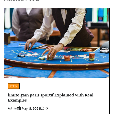
Poker
limite gain paris sportif Explained with Real
Examples
Admin
0
May 15, 2026