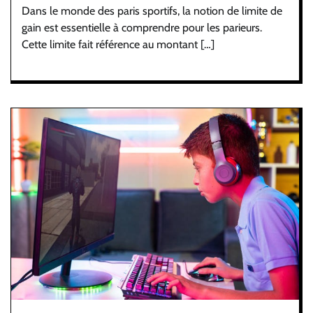
Dans le monde des paris sportifs, la notion de limite de
gain est essentielle à comprendre pour les parieurs.
Cette limite fait référence au montant […]