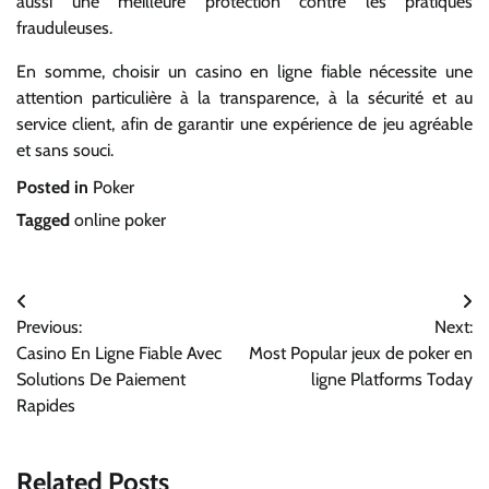
aussi une meilleure protection contre les pratiques
frauduleuses.
En somme, choisir un casino en ligne fiable nécessite une
attention particulière à la transparence, à la sécurité et au
service client, afin de garantir une expérience de jeu agréable
et sans souci.
Posted in
Poker
Tagged
online poker
Post
Previous:
Next:
navigation
Casino En Ligne Fiable Avec
Most Popular jeux de poker en
Solutions De Paiement
ligne Platforms Today
Rapides
Related Posts