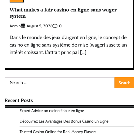
What makes a fair casino en ligne sans wager
system
Admin
0
August 5, 2026
Dans le monde des jeux d’argent en ligne, le concept de
casino en ligne sans système de mise (wager) suscite un
intérêt croissant. L’attrait principal […]
Search
for:
Recent Posts
Expert Advice on casino fiable en ligne
Découvrez Les Avantages Des Bonus Casino En Ligne
Trusted Casino Online for Real Money Players