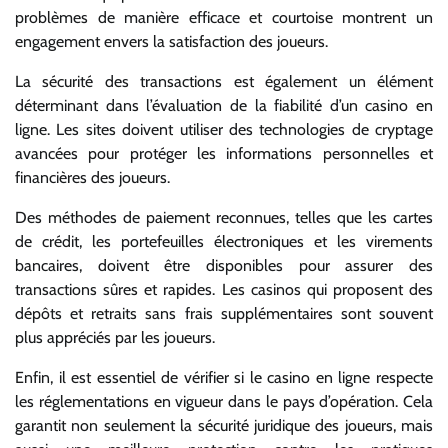
problèmes de manière efficace et courtoise montrent un
engagement envers la satisfaction des joueurs.
La sécurité des transactions est également un élément
déterminant dans l’évaluation de la fiabilité d’un casino en
ligne. Les sites doivent utiliser des technologies de cryptage
avancées pour protéger les informations personnelles et
financières des joueurs.
Des méthodes de paiement reconnues, telles que les cartes
de crédit, les portefeuilles électroniques et les virements
bancaires, doivent être disponibles pour assurer des
transactions sûres et rapides. Les casinos qui proposent des
dépôts et retraits sans frais supplémentaires sont souvent
plus appréciés par les joueurs.
Enfin, il est essentiel de vérifier si le casino en ligne respecte
les réglementations en vigueur dans le pays d’opération. Cela
garantit non seulement la sécurité juridique des joueurs, mais