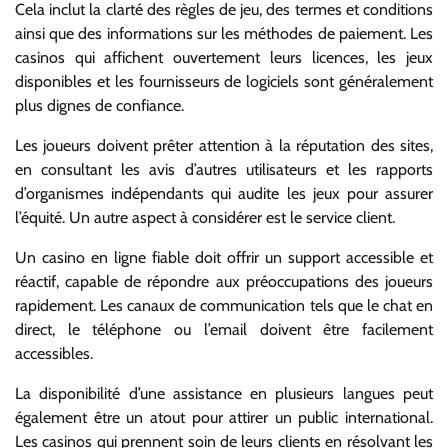
Cela inclut la clarté des règles de jeu, des termes et conditions
ainsi que des informations sur les méthodes de paiement. Les
casinos qui affichent ouvertement leurs licences, les jeux
disponibles et les fournisseurs de logiciels sont généralement
plus dignes de confiance.
Les joueurs doivent prêter attention à la réputation des sites,
en consultant les avis d’autres utilisateurs et les rapports
d’organismes indépendants qui audite les jeux pour assurer
l’équité. Un autre aspect à considérer est le service client.
Un casino en ligne fiable doit offrir un support accessible et
réactif, capable de répondre aux préoccupations des joueurs
rapidement. Les canaux de communication tels que le chat en
direct, le téléphone ou l’email doivent être facilement
accessibles.
La disponibilité d’une assistance en plusieurs langues peut
également être un atout pour attirer un public international.
Les casinos qui prennent soin de leurs clients en résolvant les