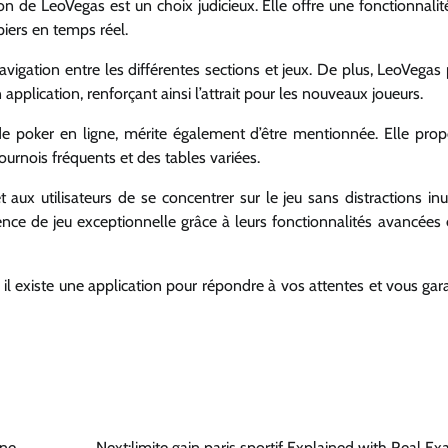
n de LeoVegas est un choix judicieux. Elle offre une fonctionnalit
piers en temps réel.
navigation entre les différentes sections et jeux. De plus, LeoVega
application, renforçant ainsi l’attrait pour les nouveaux joueurs.
de poker en ligne, mérite également d’être mentionnée. Elle pro
ournois fréquents et des tables variées.
 aux utilisateurs de se concentrer sur le jeu sans distractions inu
nce de jeu exceptionnelle grâce à leurs fonctionnalités avancées e
l existe une application pour répondre à vos attentes et vous gara
gne
Next:
limite gain paris sportif Explained with Real E