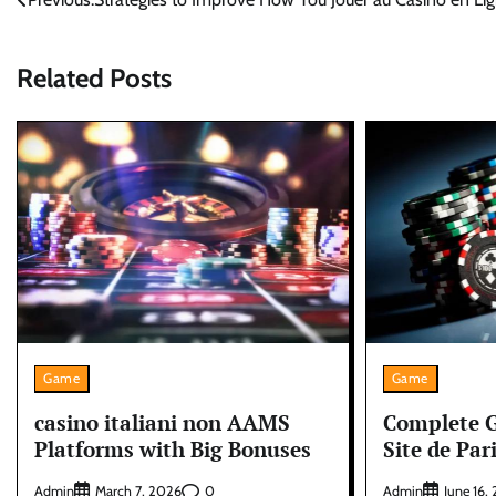
Post
navigation
Related Posts
Game
Game
casino italiani non AAMS
Complete G
Platforms with Big Bonuses
Site de Par
Admin
0
Admin
March 7, 2026
June 16,