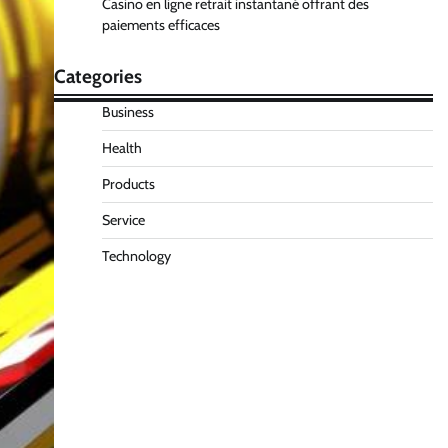
Casino en ligne retrait instantané offrant des
paiements efficaces
Categories
Business
Health
Products
Service
Technology