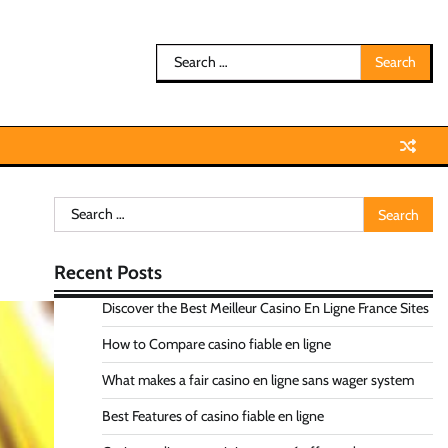
Search
for:
Search
for:
Recent Posts
Discover the Best Meilleur Casino En Ligne France Sites
How to Compare casino fiable en ligne
What makes a fair casino en ligne sans wager system
Best Features of casino fiable en ligne