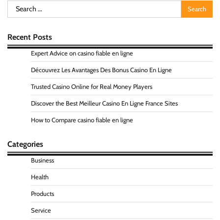
Search
for:
Recent Posts
Expert Advice on casino fiable en ligne
Découvrez Les Avantages Des Bonus Casino En Ligne
Trusted Casino Online for Real Money Players
Discover the Best Meilleur Casino En Ligne France Sites
How to Compare casino fiable en ligne
Categories
Business
Health
Products
Service