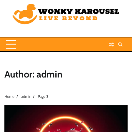
Skip
to
content
Author:
admin
Home
admin
Page 2