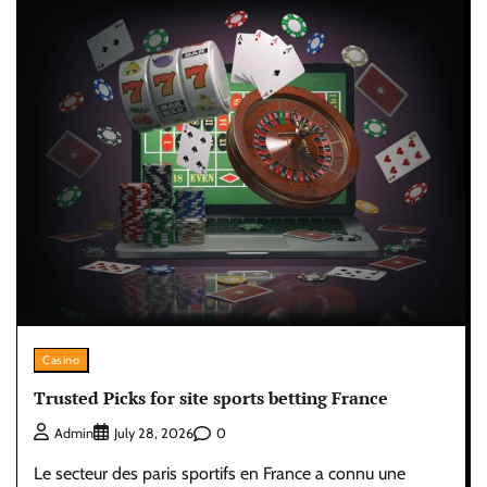
Casino
Trusted Picks for site sports betting France
0
Admin
July 28, 2026
Le secteur des paris sportifs en France a connu une