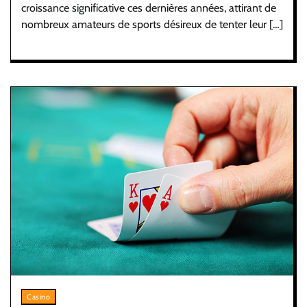
croissance significative ces dernières années, attirant de
nombreux amateurs de sports désireux de tenter leur […]
Casino