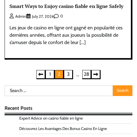
Smart Ways to Enjoy casino fiable en ligne Safely
0
Admin
July 27, 2026
Les jeux de casino en ligne ont gagné en popularité ces
dernières années, offrant aux joueurs la possibilité de
s’amuser depuis le confort de leur […]
Posts
1
2
3
28
…
pagination
Search
for:
Recent Posts
Expert Advice on casino fiable en ligne
Découvrez Les Avantages Des Bonus Casino En Ligne