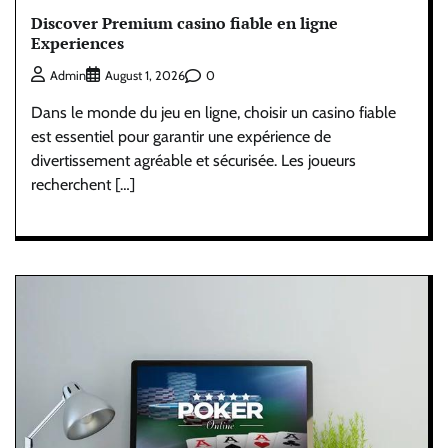
Discover Premium casino fiable en ligne
Experiences
0
Admin
August 1, 2026
Dans le monde du jeu en ligne, choisir un casino fiable
est essentiel pour garantir une expérience de
divertissement agréable et sécurisée. Les joueurs
recherchent […]