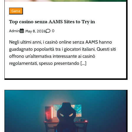
Game
Top casino senza AAMS Sites to Try in
Admin
0
May 8, 2026
Negli ultimi anni, i casinò online senza AAMS hanno
guadagnato popolarità tra i giocatori italiani. Questi siti
offrono un’alternativa interessante ai casinò
regolamentati, spesso presentando […]