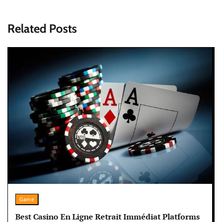
Related Posts
Game
Best Casino En Ligne Retrait Immédiat Platforms