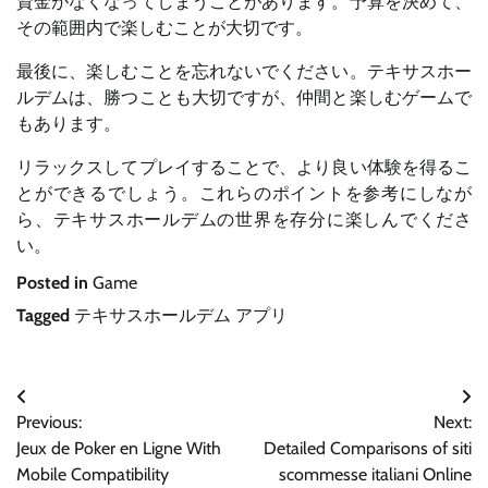
資金がなくなってしまうことがあります。予算を決めて、
その範囲内で楽しむことが大切です。
最後に、楽しむことを忘れないでください。テキサスホー
ルデムは、勝つことも大切ですが、仲間と楽しむゲームで
もあります。
リラックスしてプレイすることで、より良い体験を得るこ
とができるでしょう。これらのポイントを参考にしなが
ら、テキサスホールデムの世界を存分に楽しんでくださ
い。
Posted in
Game
Tagged
テキサスホールデム アプリ
Post
Previous:
Next:
navigation
Jeux de Poker en Ligne With
Detailed Comparisons of siti
Mobile Compatibility
scommesse italiani Online