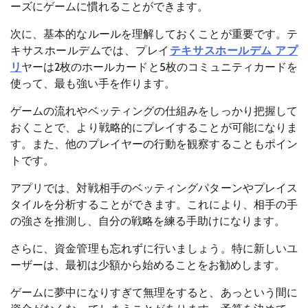
ーズにゲームに慣れることができます。
次に、基本的なルールを理解しておくことが重要です。テ
キサスホールデムでは、プレイ
テキサスホールデム アプ
リ
ヤーは2枚のホールカードと5枚のコミュニティカードを
使って、最も強い手を作ります。
ゲームの流れやベッティングの仕組みをしっかり把握して
おくことで、より戦略的にプレイすることが可能になりま
す。また、他のプレイヤーの行動を観察することもポイン
トです。
アプリでは、対戦相手のベッティングパターンやプレイス
タイルを分析することができます。これにより、相手の手
の強さを推測し、自分の戦略を練る手助けになります。
さらに、資金管理も忘れずに行いましょう。特に新しいユ
ーザーは、最初は少額から始めることをお勧めします。
ゲームに夢中になりすぎて無理をすると、あっという間に